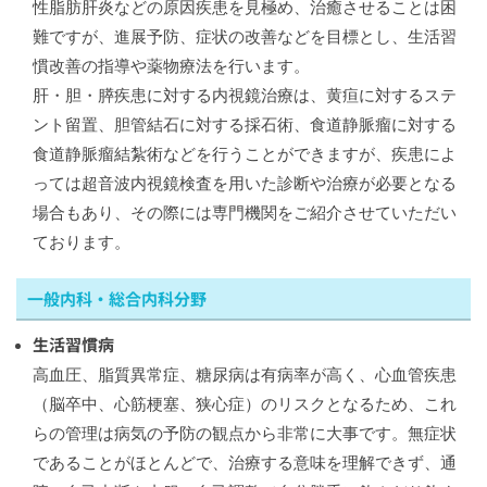
性脂肪肝炎などの原因疾患を見極め、治癒させることは困
難ですが、進展予防、症状の改善などを目標とし、生活習
慣改善の指導や薬物療法を行います。
肝・胆・膵疾患に対する内視鏡治療は、黄疸に対するステ
ント留置、胆管結石に対する採石術、食道静脈瘤に対する
食道静脈瘤結紮術などを行うことができますが、疾患によ
っては超音波内視鏡検査を用いた診断や治療が必要となる
場合もあり、その際には専門機関をご紹介させていただい
ております。
一般内科・総合内科分野
生活習慣病
高血圧、脂質異常症、糖尿病は有病率が高く、心血管疾患
（脳卒中、心筋梗塞、狭心症）のリスクとなるため、これ
らの管理は病気の予防の観点から非常に大事です。無症状
であることがほとんどで、治療する意味を理解できず、通