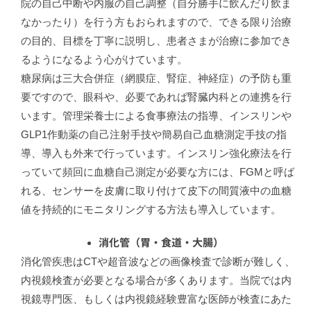
院の自己中断や内服の自己調整（自分勝手に飲んだり飲ま
なかったり）を行う方もおられますので、できる限り治療
の目的、目標を丁寧に説明し、患者さまが治療に参加でき
るようになるよう心がけています。
糖尿病は三大合併症（網膜症、腎症、神経症）の予防も重
要ですので、眼科や、必要であれば腎臓内科との連携を行
います。管理栄養士による食事療法の指導、インスリンや
GLP1作動薬の自己注射手技や簡易自己血糖測定手技の指
導、導入も外来で行っています。インスリン強化療法を行
っていて頻回に血糖自己測定が必要な方には、FGMと呼ば
れる、センサーを皮膚に取り付けて皮下の間質液中の血糖
値を持続的にモニタリングする方法も導入しています。
消化管（胃・食道・大腸）
消化管疾患はCTや超音波などの画像検査で診断が難しく、
内視鏡検査が必要となる場合が多くあります。当院では内
視鏡専門医、もしくは内視鏡経験豊富な医師が検査にあた