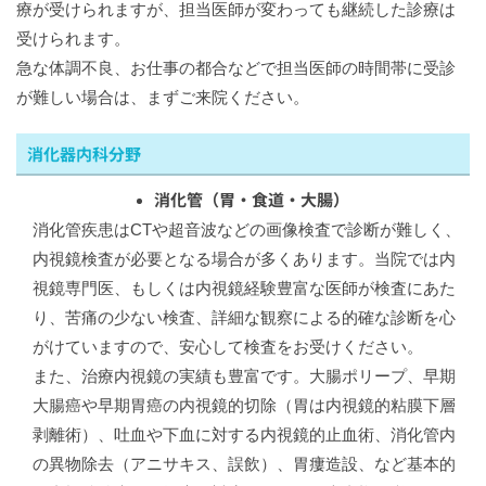
療が受けられますが、担当医師が変わっても継続した診療は
受けられます。
急な体調不良、お仕事の都合などで担当医師の時間帯に受診
が難しい場合は、まずご来院ください。
消化器内科分野
消化管（胃・食道・大腸）
消化管疾患はCTや超音波などの画像検査で診断が難しく、
内視鏡検査が必要となる場合が多くあります。当院では内
視鏡専門医、もしくは内視鏡経験豊富な医師が検査にあた
り、苦痛の少ない検査、詳細な観察による的確な診断を心
がけていますので、安心して検査をお受けください。
また、治療内視鏡の実績も豊富です。大腸ポリープ、早期
大腸癌や早期胃癌の内視鏡的切除（胃は内視鏡的粘膜下層
剥離術）、吐血や下血に対する内視鏡的止血術、消化管内
の異物除去（アニサキス、誤飲）、胃瘻造設、など基本的