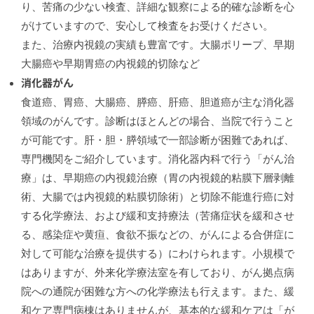
り、苦痛の少ない検査、詳細な観察による的確な診断を心
がけていますので、安心して検査をお受けください。
また、治療内視鏡の実績も豊富です。大腸ポリープ、早期
大腸癌や早期胃癌の内視鏡的切除など
消化器がん
食道癌、胃癌、大腸癌、膵癌、肝癌、胆道癌が主な消化器
領域のがんです。診断はほとんどの場合、当院で行うこと
が可能です。肝・胆・膵領域で一部診断が困難であれば、
専門機関をご紹介しています。消化器内科で行う「がん治
療」は、早期癌の内視鏡治療（胃の内視鏡的粘膜下層剥離
術、大腸では内視鏡的粘膜切除術）と切除不能進行癌に対
する化学療法、および緩和支持療法（苦痛症状を緩和させ
る、感染症や黄疸、食欲不振などの、がんによる合併症に
対して可能な治療を提供する）にわけられます。小規模で
はありますが、外来化学療法室を有しており、がん拠点病
院への通院が困難な方への化学療法も行えます。また、緩
和ケア専門病棟はありませんが、基本的な緩和ケアは「が