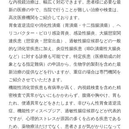
な内視鏡治療は、幅広く対応できます。患者様に必要な最
新の医療の中で、当院で行うことが難しい治療や検査は、
高次医療機関をご紹介しております。
胃食道逆流症や消化性潰瘍（胃潰瘍・十二指腸潰瘍）、ヘ
リコバクター・ピロリ感染胃炎、感染性腸炎、大腸憩室関
連疾患（憩室炎・憩室出血）、過敏性腸症候群などの一般
的な消化管疾患に加え、炎症性腸疾患（IBD;潰瘍性大腸炎
など）に対する診療も可能です。特定疾患（医療助成の対
象となる指定難病）の申請から、生物学的製剤を含めた最
新治療の提供などを行いますが、重症の場合は専門機関を
ご紹介させていただきます。
機能性消化管疾患も有病率が高く、内視鏡検査を含めた精
密検査で異常がないにもかかわらず、腹痛や胸やけ、胃も
たれ、便通異常などをきたします。非びらん性胃食道逆流
症、機能性ディスペプジア、過敏性腸症候群などが代表的
ですが、心理的ストレスが原因の多くを占める疾患である
ため、薬物療法だけでなく、患者さまが気がかりになって