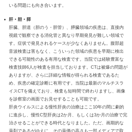
いる問題にも向き合います。
肝・胆・膵
肝臓、胆道（胆のう・胆管）、膵臓領域の疾患は、直接内
視鏡で観察できる消化管と異なり早期発見が難しい領域で
す。症状で発見されるケースが少なくありません。腹部超
音波検査は害もなく、こういった領域の疾患を早期に検出
できる可能性のある有用な検査です。当院では経験豊富な
検査技師6人が検査を担当しております。CTは被爆の問題が
ありますが、さらに詳細な情報が得られる検査であるた
め、疾患の確定診断に有用です。当院は最新のマルチスラ
イスCTを備えており、検査も短時間で終わりますし、画像
を診察室の画面でお見せすることも可能です。
肝炎ウイルスによる慢性肝炎の治療はここ10年の間に劇的
に進歩し、慢性C型肝炎は2か月、もしくは3か月の治療で完
治させることができる時代となりました。ただ、画期的な
薬剤であるがゆえに、その薬価の高さも一部メディアで取