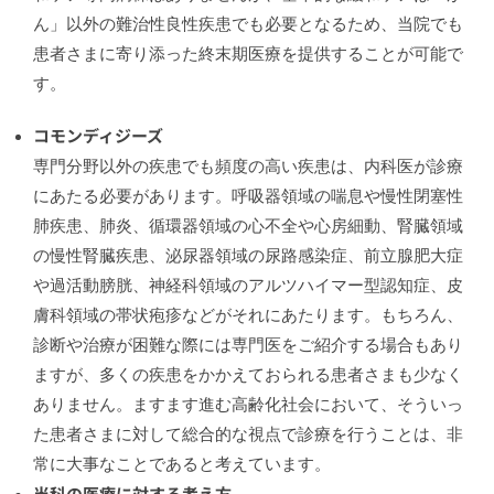
ん」以外の難治性良性疾患でも必要となるため、当院でも
患者さまに寄り添った終末期医療を提供することが可能で
す。
コモンディジーズ
専門分野以外の疾患でも頻度の高い疾患は、内科医が診療
にあたる必要があります。呼吸器領域の喘息や慢性閉塞性
肺疾患、肺炎、循環器領域の心不全や心房細動、腎臓領域
の慢性腎臓疾患、泌尿器領域の尿路感染症、前立腺肥大症
や過活動膀胱、神経科領域のアルツハイマー型認知症、皮
膚科領域の帯状疱疹などがそれにあたります。もちろん、
診断や治療が困難な際には専門医をご紹介する場合もあり
ますが、多くの疾患をかかえておられる患者さまも少なく
ありません。ますます進む高齢化社会において、そういっ
た患者さまに対して総合的な視点で診療を行うことは、非
常に大事なことであると考えています。
当科の医療に対する考え方